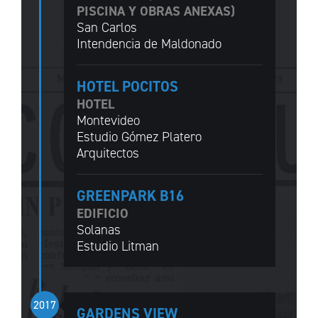
PISCINA Y OBRAS ANEXAS)
San Carlos
Intendencia de Maldonado
HOTEL POCITOS
HOTEL
Montevideo
Estudio Gómez Platero
Arquitectos
GREENPARK B16
EDIFICIO
Solanas
Estudio Litman
2017
GARDENS VIEW