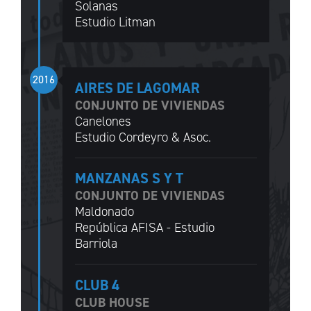
Solanas
Estudio Litman
2016
AIRES DE LAGOMAR
CONJUNTO DE VIVIENDAS
Canelones
Estudio Cordeyro & Asoc.
MANZANAS S Y T
CONJUNTO DE VIVIENDAS
Maldonado
República AFISA - Estudio
Barriola
CLUB 4
CLUB HOUSE