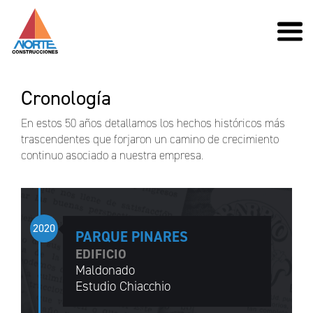
Cronología
En estos 50 años detallamos los hechos históricos más
trascendentes que forjaron un camino de crecimiento
continuo asociado a nuestra empresa.
2020
PARQUE PINARES
EDIFICIO
Maldonado
Estudio Chiacchio