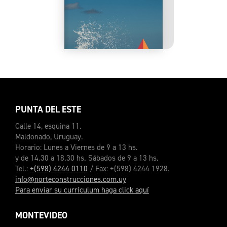
PUNTA DEL ESTE
Calle 14, esquina 11.
Maldonado, Uruguay.
Horario: Lunes a Viernes de 9 a 13 hs.
y de 14.30 a 18.30 hs. Sábados de 9 a 13 hs.
Tel.:
+(598) 4244 0110
/ Fax: +(598) 4244 1928.
info@norteconstrucciones.com.uy
Para enviar su currículum haga click aquí
MONTEVIDEO