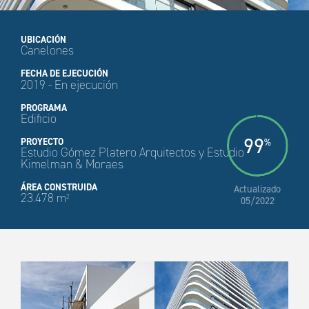
UBICACIÓN
Canelones
FECHA DE EJECUCIÓN
2019 - En ejecución
PROGRAMA
Edificio
99
PROYECTO
%
Estudio Gómez Platero Arquitectos y Estudio
Kimelman & Moraes
ÁREA CONSTRUIDA
Actualizado
23.478 m
2
05/2022